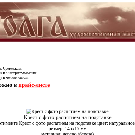
, Сретенском,
» и в интернет-магазине
цу и мелким оптом.
можно в
прайс-листе
Крест с фото распятием на подставке
ртименте Крест с фото распятием на подставке цвет: натуральное
резмер: 145х15 мм
материал: дерево (береза)