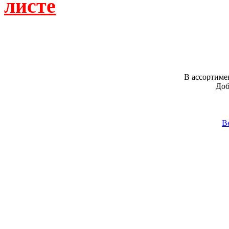
листе
В ассортиме
Доб
В