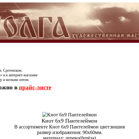
, Сретенском,
» и в интернет-магазине
цу и мелким оптом.
можно в
прайс-листе
Киот 6х9 Пантелеймон
В ассортименте Киот 6х9 Пантелеймон цвет:вишня
размер изображения: 90х60мм.
материал: дерево(берёза)