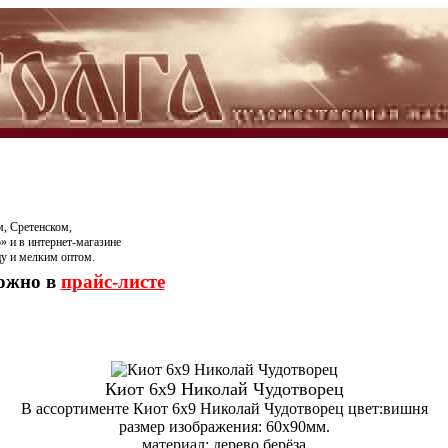
, Сретенском,
» и в интернет-магазине
цу и мелким оптом.
можно в
прайс-листе
Киот 6х9 Николай Чудотворец
В ассортименте Киот 6х9 Николай Чудотворец цвет:вишня
размер изображения: 60х90мм.
материал: дерево берёза