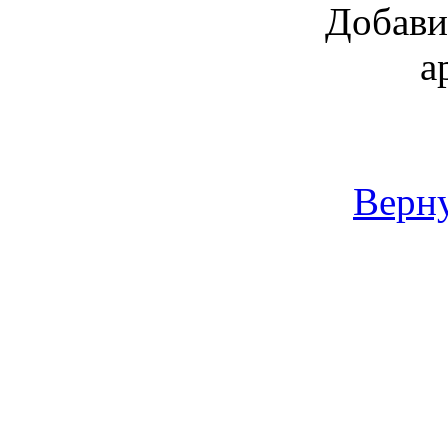
Добави
а
Верну