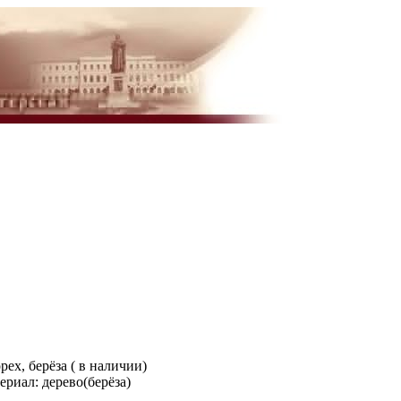
х, берёза ( в наличии)
ериал: дерево(берёза)